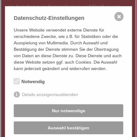
ein Angebot zum Kennenlernen und Einüben von
Methoden und Techniken, die auf dem
✖
Datenschutz-Einstellungen
ganzheitlichen Gedächtnistraining der
Neurobiologie,
NLP
und Suggestopädie basieren.
Unsere Website verwendet externe Dienste für
verschiedene Zwecke, wie z.B. für Statistiken oder die
Diese ermöglichen Ihnen, für eigene Lernziele und in
Ausspielung von Multimedia. Durch Auswahl und
der Vermittlung und Arbeit mit Gruppen oder
Bestätigung der Dienste stimmen Sie der Übertragung
von Daten an diese Dienste zu. Diese Dienste und auch
Einzelpersonen, komplexe Lerninhalte zu
diese Website setzen ggf. auch Cookies. Die Auswahl
strukturieren und zu visualisieren. Neues Wissen
kann jederzeit geändert und widerrufen werden.
kann leichter erworben und abgerufen werden.
Effiziente Bearbeitung von Lernunterlagen und dem
Notwendig
Lösen von Lernblockaden unterstützen beim Lernen
und Lehren.
Details anzeigen/ausblenden
Themen auf den Punkt gebracht –
Nur notwendige
Workshop
Auswahl bestätigen
Sie strukturieren Inhalte für Vorträge, Meetings oder